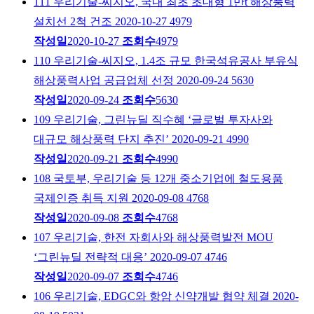
111
우리기술-씨지오, 국내 최초 초대형 1만t 해상풍력
설치선 2척 건조
2020-10-27
4979
작성일
2020-10-27
조회수
4979
110
우리기술-씨지오, 1.4조 규모 한국석유공사 부유식
해상풍력사업 공급업체 선정
2020-09-24
5630
작성일
2020-09-24
조회수
5630
109
우리기술, 그린뉴딜 직수혜 ‘글로벌 투자사와
대규모 해상풍력 단지 추진’
2020-09-21
4990
작성일
2020-09-21
조회수
4990
108
국토부, 우리기술 등 12개 중소기업에 철도용품
국제인증 취득 지원
2020-09-08
4768
작성일
2020-09-08
조회수
4768
107
우리기술, 한전 자회사와 해상풍력발전 MOU
‘그린뉴딜 전략적 대응’
2020-09-07
4746
작성일
2020-09-07
조회수
4746
106
우리기술, EDGC와 항암 신약개발 협약 체결
2020-