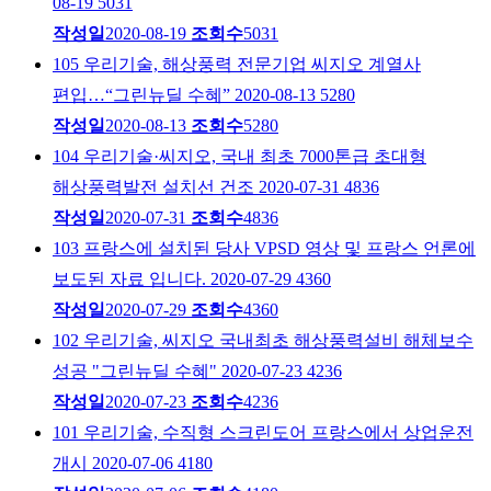
08-19
5031
작성일
2020-08-19
조회수
5031
105
우리기술, 해상풍력 전문기업 씨지오 계열사
편입…“그린뉴딜 수혜”
2020-08-13
5280
작성일
2020-08-13
조회수
5280
104
우리기술·씨지오, 국내 최초 7000톤급 초대형
해상풍력발전 설치선 건조
2020-07-31
4836
작성일
2020-07-31
조회수
4836
103
프랑스에 설치된 당사 VPSD 영상 및 프랑스 언론에
보도된 자료 입니다.
2020-07-29
4360
작성일
2020-07-29
조회수
4360
102
우리기술, 씨지오 국내최초 해상풍력설비 해체보수
성공 "그린뉴딜 수혜"
2020-07-23
4236
작성일
2020-07-23
조회수
4236
101
우리기술, 수직형 스크린도어 프랑스에서 상업운전
개시
2020-07-06
4180