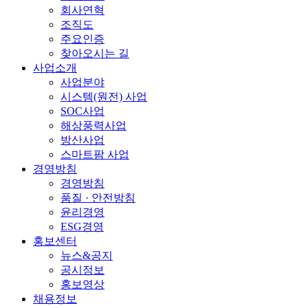
회사연혁
조직도
주요인증
찾아오시는 길
사업소개
사업분야
시스템(원전) 사업
SOC사업
해상풍력사업
방산사업
스마트팜 사업
경영방침
경영방침
품질 · 안전방침
윤리경영
ESG경영
홍보센터
뉴스&공지
공시정보
홍보영상
채용정보